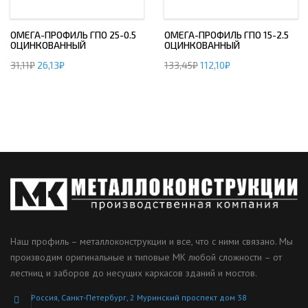
ОМЕГА-ПРОФИЛЬ ГПО 25-0.5
ОМЕГА-ПРОФИЛЬ ГПО 15-2.5
ОЦИНКОВАННЫЙ
ОЦИНКОВАННЫЙ
31,11
₽
26,13
₽
133,45
₽
112,10
₽
Наш профиль – металлоконструкции и все, что с ними связано. Мы
производим оригинальные и типовые МК любой сложности – от
лестниц и заборов до несущих каркасов зданий и мостов.
Россия, Санкт-Петербург, 2 Муринский проспект дом 38