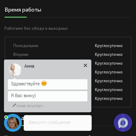
Время работы
Работаем без обеда и выходных
Понедельник
Круглосуточно
Вторник
Круглосуточно
Среда
Круглосуточно
Анна
Четверг
Круглосуточно
Пятница
Круглосуточно
Здравствуйте
Суббота
Круглосуточно
Я Вас вижу)
Воскресение
Круглосуточно
Анна
печатает...
Последние новости
Введите сообщение