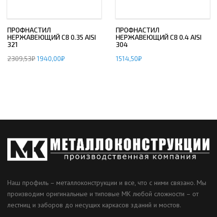
ПРОФНАСТИЛ
ПРОФНАСТИЛ
НЕРЖАВЕЮЩИЙ С8 0.35 AISI
НЕРЖАВЕЮЩИЙ С8 0.4 AISI
321
304
2309,53
₽
1940,00
₽
1514,50
₽
Наш профиль – металлоконструкции и все, что с ними связано. Мы
производим оригинальные и типовые МК любой сложности – от
лестниц и заборов до несущих каркасов зданий и мостов.