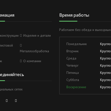
рмация
Время работы
Работаем без обеда и выходных
конструкции
Изделия и детали
Понедельник
Кругло
листовой
Металлообработка
Вторник
Кругло
Среда
Кругло
ж
О компании
Четверг
Кругло
Пятница
Кругло
единяйтесь
Суббота
Кругло
Воскресение
Кругло
циальных сетях