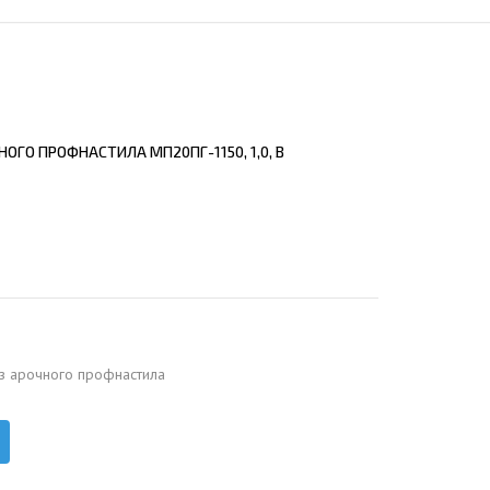
ЕЮЩИЙ С21
АЛЛИЧЕСКОЙ ЛЕСТНИЦЫ
ЕЮЩИЙ НС35
ЛАМНЫХ КОНСТРУКЦИЙ
ЕЮЩИЙ НС44
ЕЮЩИЙ С44
ОГО ПРОФНАСТИЛА МП20ПГ-1150, 1,0, В
ЕЮЩИЙ НС57
ЕЮЩИЙ Н60
ЕЮЩИЙ Н75
СНЫХ АНГАРОВ
ЕЮЩИЙ Н114
СНЫХ АНГАРОВ
з арочного профнастила