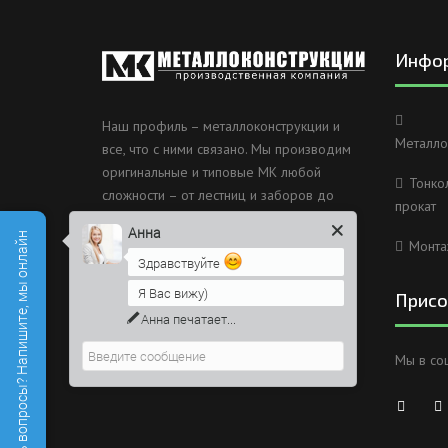
Инфо
Наш профиль – металлоконструкции и
Металло
все, что с ними связано. Мы производим
оригинальные и типовые МК любой
Тонко
сложности – от лестниц и заборов до
прокат
несущих каркасов зданий и мостов.
Анна
Есть вопросы? Напишите, мы онлайн
Монта
Россия, Санкт-Петербург, 2
Здравствуйте
Муринский проспект дом 38
Я Вас вижу)
Присо
8 (812) 603-49-30
Анна
печатает...
info@metallokonstrukciispb.ru
Мы в со