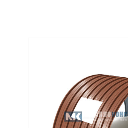
ПРОЖЕКТОРНЫЕ МАЧТЫ
ПРОГОНЫ
МЕТАЛЛИЧЕСКИЕ ОГРАЖДЕНИЯ
ЗАКЛАДНЫЕ ДЕТАЛИ
СВАИ СТАЛЬНЫЕ ВИНТОВЫЕ
ПРОИЗВОДСТВО МЕТАЛЛ
КОНТЕЙНЕР СБОРНО – РАЗБОРНЫЙ
БЫТ
ИЗГОТОВЛЕНИЕ СВАРНЫХ
ЗАКЛАДНЫЕ ИЗДЕЛИЯ
ОПОРЫ ТРУБОПРОВОДОВ
ДЫМОВЫЕ ТРУБЫ
ДЫМ
РЕЗЬБОВЫЕ ШПИЛЬКИ
САМ
ДЫМ
САМ
ДЫМ
САМ
ДЫМ
САМ
ДЫМ
САМ