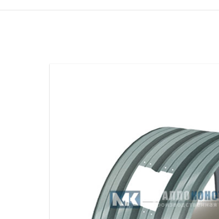
ПРОЖЕКТОРНЫЕ МАЧТЫ
ПРОГОНЫ
МЕТАЛЛИЧЕСКИЕ ОГРАЖДЕНИЯ
ЗАКЛАДНЫЕ ДЕТАЛИ
СВАИ СТАЛЬНЫЕ ВИНТОВЫЕ
ПРОИЗВОДСТВО МЕТАЛЛ
КОНТЕЙНЕР СБОРНО – РАЗБОРНЫЙ
БЫТ
ИЗГОТОВЛЕНИЕ СВАРНЫХ
ЗАКЛАДНЫЕ ИЗДЕЛИЯ
ОПОРЫ ТРУБОПРОВОДОВ
ДЫМОВЫЕ ТРУБЫ
ДЫМ
РЕЗЬБОВЫЕ ШПИЛЬКИ
САМ
ДЫМ
САМ
ДЫМ
САМ
ДЫМ
САМ
ДЫМ
САМ