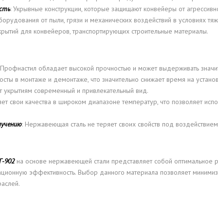
сть
: Укрывные конструкции, которые защищают конвейеры от агрессивн
оборудования от пыли, грязи и механических воздействий в условиях тяж
крытий для конвейеров, транспортирующих строительные материалы.
Профнастил обладает высокой прочностью и может выдерживать значит
осты в монтаже и демонтаже, что значительно снижает время на установ
т укрытиям современный и привлекательный вид.
ет свои качества в широком диапазоне температур, что позволяет испо
лучению
: Нержавеющая сталь не теряет своих свойств под воздействием
Г-902
на основе нержавеющей стали представляет собой оптимальное 
тационную эффективность. Выбор данного материала позволяет минимиз
раслей.