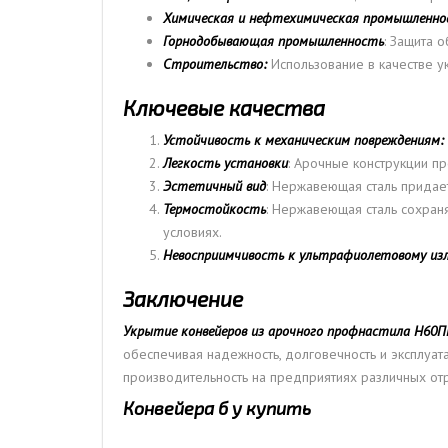
Химическая и нефтехимическая промышленно
Горнодобывающая промышленность
: Защита 
Строительство:
Использование в качестве у
Ключевые качества
Устойчивость к механическим повреждениям:
Легкость установки
: Арочные конструкции пр
Эстетичный вид
: Нержавеющая сталь придае
Термостойкость
: Нержавеющая сталь сохраня
условиях.
Невосприимчивость к ультрафиолетовому из
Заключение
Укрытие конвейеров из арочного профнастила Н60П
обеспечивая надежность, долговечность и эксплуа
производительность на предприятиях различных от
Конвейера б у купить