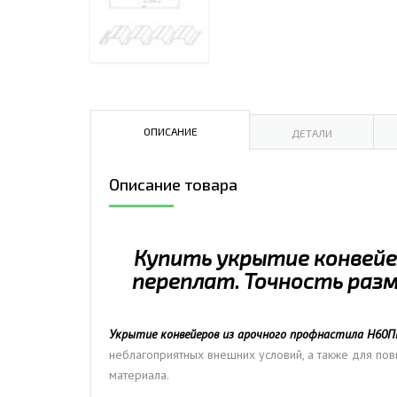
ДЫМ
САМ
ДЫМ
САМ
ДЫМ
ОПИСАНИЕ
ДЕТАЛИ
САМ
Описание товара
Купить укрытие конвейер
переплат. Точность раз
Укрытие конвейеров из арочного профнастила Н60П
неблагоприятных внешних условий, а также для по
материала.