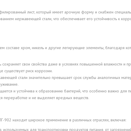
офилированный лист, который имеет арочную форму и снабжен специал
зованием нержавеющей стали, что обеспечивает его устойчивость к кор
ем составе хром, никель и другие легирующие элементы, благодаря к
сохраняет свои свойства даже в условиях повышенной влажности и при
е существует риск коррозии.
жавеющей стали значительно превышает срок службы аналогичных матери
луживание.
ищается и устойчива к образованию бактерий, что особенно важно для
ся переработке и не выделяет вредных веществ.
Г-902 находит широкое применение в различных отраслях, включая:
в, используемых для транспортировки продуктов питания, от загрязнений