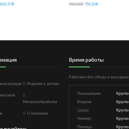
660,97
₽
900,60
₽
756,50
₽
рмация
Время работы
Работаем без обеда и выходных
конструкции
Изделия и детали
Понедельник
Кругло
листовой
Металлообработка
Вторник
Кругло
Среда
Кругло
ж
О компании
Четверг
Кругло
Пятница
Кругло
единяйтесь