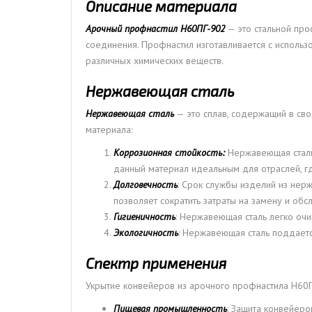
Описание материала
Арочный профнастил Н60ПГ-902
— это стальной пр
соединения. Профнастил изготавливается с исполь
различных химических веществ.
Нержавеющая сталь
Нержавеющая сталь
— это сплав, содержащий в сво
материала:
Коррозионная стойкость:
Нержавеющая сталь 
данный материал идеальным для отраслей, гд
Долговечность
: Срок службы изделий из нер
позволяет сократить затраты на замену и обс
Гигиеничность
: Нержавеющая сталь легко оч
Экологичность
: Нержавеющая сталь поддает
Спектр применения
Укрытие конвейеров из арочного профнастила Н60П
Пищевая промышленность
: Защита конвейеро