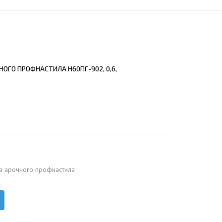
ЕЮЩИЙ С21
АЛЛИЧЕСКОЙ ЛЕСТНИЦЫ
ЕЮЩИЙ НС35
ЛАМНЫХ КОНСТРУКЦИЙ
ЕЮЩИЙ НС44
ЕЮЩИЙ С44
ОГО ПРОФНАСТИЛА Н60ПГ-902, 0,6,
ЕЮЩИЙ НС57
ЕЮЩИЙ Н60
ЕЮЩИЙ Н75
СНЫХ АНГАРОВ
ЕЮЩИЙ Н114
СНЫХ АНГАРОВ
з арочного профнастила