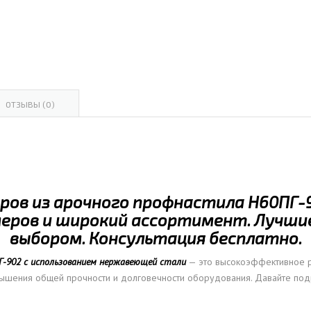
ОВАЯ ТРУБА 15 М ОДНОСТВОЛЬНАЯ
ОНЕСУЩАЯ
ОВАЯ ТРУБА 13 М ОДНОСТВОЛЬНАЯ
ОНЕСУЩАЯ
ОВАЯ ТРУБА 11 М ОДНОСТВОЛЬНАЯ
ОТЗЫВЫ (0)
ОНЕСУЩАЯ
ов из арочного профнастила Н60ПГ-9
меров и широкий ассортимент. Лучши
выбором. Консультация бесплатно.
Г-902 с использованием нержавеющей стали
— это высокоэффективное р
вышения общей прочности и долговечности оборудования. Давайте по