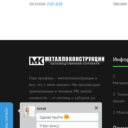
3073,60
₽
2581,82
₽
786,86
₽
Инфо
Наш профиль – металлоконструкции и
Металло
все, что с ними связано. Мы производим
оригинальные и типовые МК любой
Тонко
сложности – от лестниц и заборов до
прокат
несущих каркасов зданий и мостов.
Анна
Монта
Россия, Санкт-Петербург, 2
Здравствуйте
Муринский проспект дом 38
Я Вас вижу)
Присо