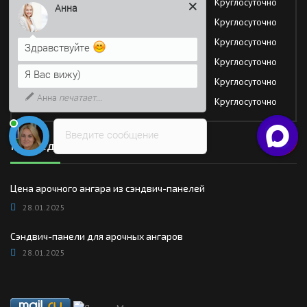
Вторник
Круглосуточно
Анна
Среда
Круглосуточно
Четверг
Круглосуточно
Здравствуйте
Пятница
Круглосуточно
Я Вас вижу)
Суббота
Круглосуточно
Анна
печатает...
Воскресение
Круглосуточно
Введите сообщение
Последние новости
Цена арочного ангара из сэндвич-панелей
28.01.2025
Сэндвич-панели для арочных ангаров
28.01.2025