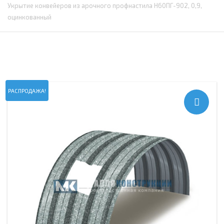
Укрытие конвейеров из арочного профнастила Н60ПГ-902, 0,9,
оцинкованный
РАСПРОДАЖА!