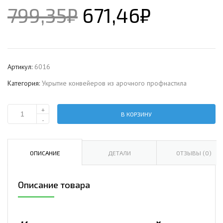
799,35
₽
671,46
₽
Артикул:
6016
Категория:
Укрытие конвейеров из арочного профнастила
+
В КОРЗИНУ
Количество
-
Укрытие
конвейеров
из
ОПИСАНИЕ
ДЕТАЛИ
ОТЗЫВЫ (0)
арочного
профнастила
Описание товара
Н75ПГ-800,
0,5,
оцинкованный