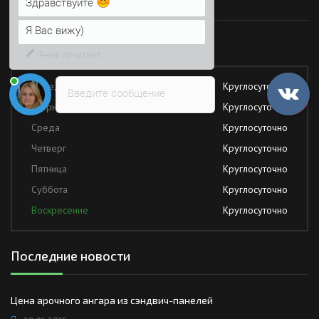
Время работы
Напишите сюда свой вопрос.
Возможно, его решение будет
Работаем без обеда и выходных
быстрее
Понедельник
Круглосуточно
Введите сообщение
Вторник
Круглосуточно
Среда
Круглосуточно
Четверг
Круглосуточно
Пятница
Круглосуточно
Суббота
Круглосуточно
Воскресение
Круглосуточно
Последние новости
Цена арочного ангара из сэндвич-панелей