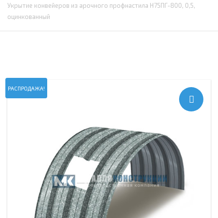
Укрытие конвейеров из арочного профнастила Н75ПГ-800, 0,5,
оцинкованный
РАСПРОДАЖА!