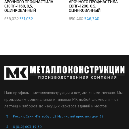
АРОЧНОГО ПРОФНАСТИЛА
АРОЧНОГО ПРОФНАСТИЛА
С10ПГ-1160, 0,5,
С8ПГ-1200, 0,5,
ОЦИНКОВАННЫЙ
ОЦИНКОВАННЫЙ
656,02
₽
551,05
₽
650,40
₽
546,34
₽
Наш профиль – металлоконструкции и все, что с ними связано. Мы
производим оригинальные и типовые МК любой сложности – от
лестниц и заборов до несущих каркасов зданий и мостов.
Россия, Санкт-Петербург, 2 Муринский проспект дом 38
8 (812) 603-49-30