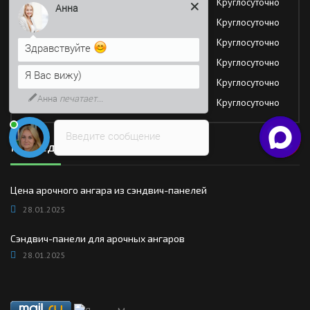
Вторник
Круглосуточно
Анна
Среда
Круглосуточно
Четверг
Круглосуточно
Здравствуйте
Пятница
Круглосуточно
Я Вас вижу)
Суббота
Круглосуточно
Анна
печатает...
Воскресение
Круглосуточно
Введите сообщение
Последние новости
Цена арочного ангара из сэндвич-панелей
28.01.2025
Сэндвич-панели для арочных ангаров
28.01.2025