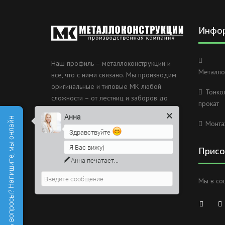
Инфо
Наш профиль – металлоконструкции и
Металло
все, что с ними связано. Мы производим
оригинальные и типовые МК любой
Тонко
сложности – от лестниц и заборов до
прокат
несущих каркасов зданий и мостов.
Анна
Есть вопросы? Напишите, мы онлайн
Монта
Россия, Санкт-Петербург, 2
Здравствуйте
Муринский проспект дом 38
Я Вас вижу)
Присо
8 (812) 603-49-30
Анна
печатает...
info@metallokonstrukciispb.ru
Мы в со