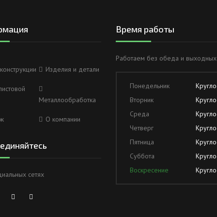
рмация
Время работы
Работаем без обеда и выходных
конструкции
Изделия и детали
Понедельник
Кругло
листовой
Металлообработка
Вторник
Кругло
Среда
Кругло
ж
О компании
Четверг
Кругло
Пятница
Кругло
единяйтесь
Суббота
Кругло
Воскресение
Кругло
циальных сетях