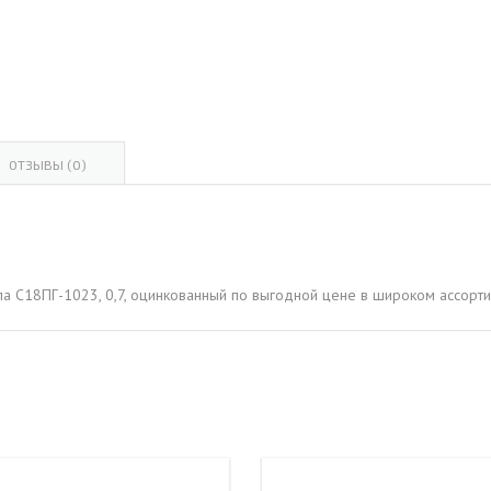
ОВАЯ ТРУБА 15 М ОДНОСТВОЛЬНАЯ
ОНЕСУЩАЯ
ОВАЯ ТРУБА 13 М ОДНОСТВОЛЬНАЯ
ОНЕСУЩАЯ
ОВАЯ ТРУБА 11 М ОДНОСТВОЛЬНАЯ
ОТЗЫВЫ (0)
ОНЕСУЩАЯ
ла С18ПГ-1023, 0,7, оцинкованный по выгодной цене в широком ассорти