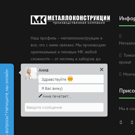
Инфо
Наш профиль – металлоконструкции и
Металло
все, что с ними связано. Мы производим
оригинальные и типовые МК любой
Тонко
сложности – от лестниц и заборов до
прокат
несущих каркасов зданий и мостов.
Анна
Есть вопросы? Напишите, мы онлайн
Монта
Россия, Санкт-Петербург, 2
Здравствуйте
Муринский проспект дом 38
Я Вас вижу)
Присо
8 (812) 603-49-30
Напишите сюда свой вопрос.
Возможно, его решение будет
info@metallokonstrukciispb.ru
Мы в со
быстрее