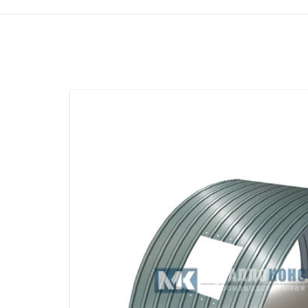
ПРОЖЕКТОРНЫЕ МАЧТЫ
ПРОГОНЫ
МЕТАЛЛИЧЕСКИЕ ОГРАЖДЕНИЯ
ЗАКЛАДНЫЕ ДЕТАЛИ
СВАИ СТАЛЬНЫЕ ВИНТОВЫЕ
ПРОИЗВОДСТВО МЕТАЛЛ
КОНТЕЙНЕР СБОРНО – РАЗБОРНЫЙ
БЫТ
ИЗГОТОВЛЕНИЕ СВАРНЫХ
ЗАКЛАДНЫЕ ИЗДЕЛИЯ
ОПОРЫ ТРУБОПРОВОДОВ
ДЫМОВЫЕ ТРУБЫ
ДЫМ
РЕЗЬБОВЫЕ ШПИЛЬКИ
САМ
ДЫМ
САМ
ДЫМ
САМ
ДЫМ
САМ
ДЫМ
САМ