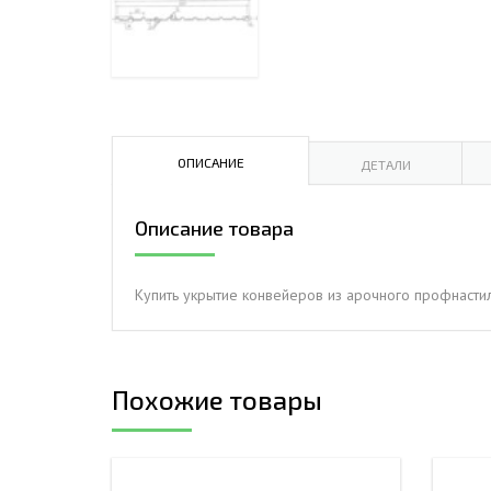
ДЫМ
САМ
ДЫМ
САМ
ДЫМ
ОПИСАНИЕ
ДЕТАЛИ
САМ
Описание товара
Купить укрытие конвейеров из арочного профнасти
Похожие товары