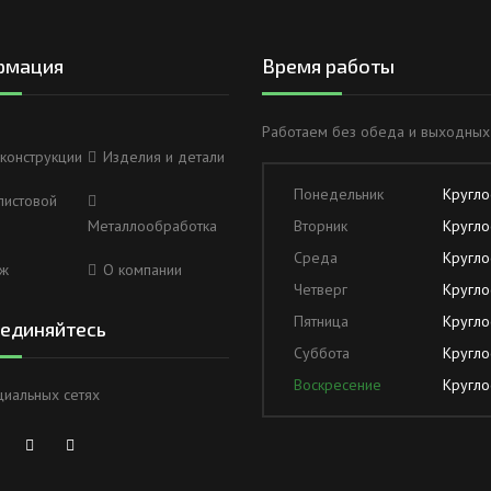
рмация
Время работы
Работаем без обеда и выходных
конструкции
Изделия и детали
Понедельник
Кругло
листовой
Металлообработка
Вторник
Кругло
Среда
Кругло
ж
О компании
Четверг
Кругло
Пятница
Кругло
единяйтесь
Суббота
Кругло
Воскресение
Кругло
циальных сетях