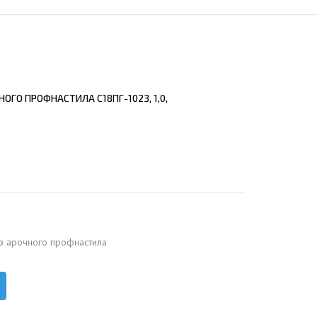
ЕЮЩИЙ С21
АЛЛИЧЕСКОЙ ЛЕСТНИЦЫ
ЕЮЩИЙ НС35
ЛАМНЫХ КОНСТРУКЦИЙ
ЕЮЩИЙ НС44
ЕЮЩИЙ С44
ОГО ПРОФНАСТИЛА С18ПГ-1023, 1,0,
ЕЮЩИЙ НС57
ЕЮЩИЙ Н60
ЕЮЩИЙ Н75
СНЫХ АНГАРОВ
ЕЮЩИЙ Н114
СНЫХ АНГАРОВ
з арочного профнастила