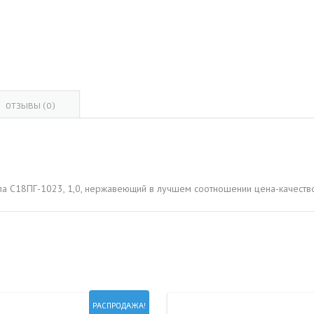
ОВАЯ ТРУБА 15 М ОДНОСТВОЛЬНАЯ
ОНЕСУЩАЯ
ОВАЯ ТРУБА 13 М ОДНОСТВОЛЬНАЯ
ОНЕСУЩАЯ
ОВАЯ ТРУБА 11 М ОДНОСТВОЛЬНАЯ
ОТЗЫВЫ (0)
ОНЕСУЩАЯ
ла С18ПГ-1023, 1,0, нержавеющий в лучшем соотношении цена-качество
РАСПРОДАЖА!