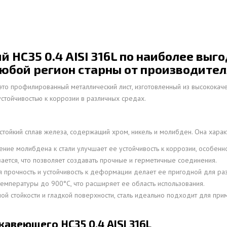
ОВАЯ ТРУБА 15 М ОДНОСТВОЛЬНАЯ
ОНЕСУЩАЯ
ОВАЯ ТРУБА 13 М ОДНОСТВОЛЬНАЯ
НС35 0.4 AISI 316L по наиболее выго
ОНЕСУЩАЯ
юбой регион старны от производител
ОВАЯ ТРУБА 11 М ОДНОСТВОЛЬНАЯ
ОНЕСУЩАЯ
это профилированный металлический лист, изготовленный из высококач
устойчивостью к коррозии в различных средах.
стойкий сплав железа, содержащий хром, никель и молибден. Она хара
ние молибдена к стали улучшает ее устойчивость к коррозии, особенн
вается, что позволяет создавать прочные и герметичные соединения.
 прочность и устойчивость к деформации делает ее пригодной для ра
емпературы до 900°C, что расширяет ее область использования.
й стойкости и гладкой поверхности, сталь идеально подходит для пр
веющего НС35 0.4 AISI 316L