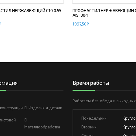
СТИЛ НЕРЖАВЕЮЩИЙ С10 0.55
ПРОФНАСТИЛ НЕРЖАВЕЮЩИЙ С8
AISI 304
₽
1997,50
₽
рмация
Время работы
Работаем без обеда и выходных
конструкции
Изделия и детали
Понедельник
Кругло
листовой
Металлообработка
Вторник
Кругло
Среда
Кругло