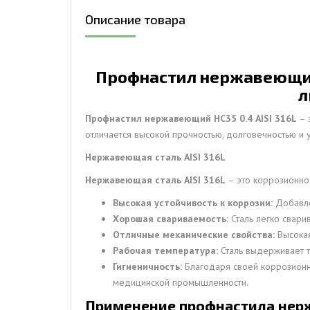
Описание товара
ДЫМ
САМ
ДЫМ
Профнастил нержавеющий 
САМ
л
ДЫМ
САМ
Профнастил нержавеющий НС35 0.4 AISI 316L
– 
отличается высокой прочностью, долговечностью и 
Нержавеющая сталь AISI 316L
Нержавеющая сталь AISI 316L
– это коррозионно
Высокая устойчивость к коррозии:
Добавле
Хорошая свариваемость:
Сталь легко свари
Отличные механические свойства:
Высокая
Рабочая температура:
Сталь выдерживает т
Гигиеничность:
Благодаря своей коррозионно
медицинской промышленности.
Применение профнастила нержа