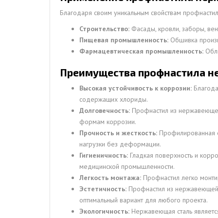
Благодаря своим уникальным свойствам профнастил
Строительство:
Фасады, кровли, заборы, ве
Пищевая промышленность:
Обшивка произв
Фармацевтическая промышленность:
Обли
Преимущества профнастила нер
Высокая устойчивость к коррозии:
Благода
содержащих хлориды.
Долговечность:
Профнастил из нержавеющей 
формам коррозии.
Прочность и жесткость:
Профилированная фо
нагрузки без деформации.
Гигиеничность:
Гладкая поверхность и корр
медицинской промышленности.
Легкость монтажа:
Профнастил легко монтир
Эстетичность:
Профнастил из нержавеющей с
оптимальный вариант для любого проекта.
Экологичность:
Нержавеющая сталь является