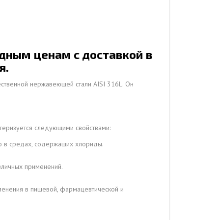
дным ценам с доставкой в
я.
ественной нержавеющей стали AISI 316L. Он
ктеризуется следующими свойствами:
о в средах, содержащих хлориды.
зличных применений.
именения в пищевой, фармацевтической и