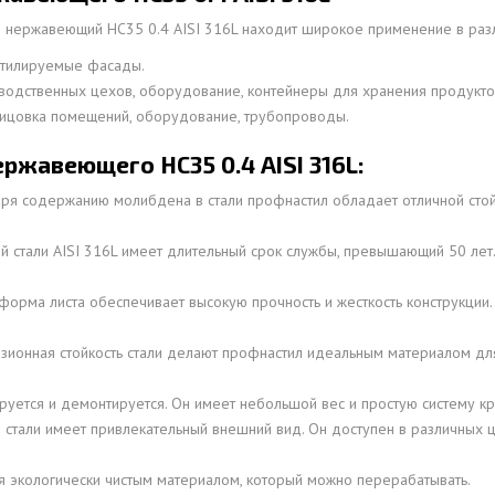
 нержавеющий НС35 0.4 AISI 316L находит широкое применение в разл
нтилируемые фасады.
одственных цехов, оборудование, контейнеры для хранения продукто
цовка помещений, оборудование, трубопроводы.
жавеющего НС35 0.4 AISI 316L:
ря содержанию молибдена в стали профнастил обладает отличной стойк
стали AISI 316L имеет длительный срок службы, превышающий 50 лет
рма листа обеспечивает высокую прочность и жесткость конструкции
озионная стойкость стали делают профнастил идеальным материалом д
уется и демонтируется. Он имеет небольшой вес и простую систему кр
тали имеет привлекательный внешний вид. Он доступен в различных цв
 экологически чистым материалом, который можно перерабатывать.