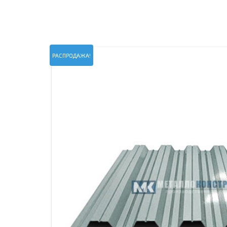
ПРОЖЕКТОРНЫЕ МАЧТЫ
ПРОГОНЫ
МЕТАЛЛИЧЕСКИЕ ОГРАЖДЕНИЯ
ЗАКЛАДНЫЕ ДЕТАЛИ
СВАИ СТАЛЬНЫЕ ВИНТОВЫЕ
ПРОИЗВОДСТВО МЕТАЛЛ
РАСПРОДАЖА!
КОНТЕЙНЕР СБОРНО – РАЗБОРНЫЙ
БЫТ
ИЗГОТОВЛЕНИЕ СВАРНЫХ
ЗАКЛАДНЫЕ ИЗДЕЛИЯ
ОПОРЫ ТРУБОПРОВОДОВ
ДЫМОВЫЕ ТРУБЫ
ДЫМ
РЕЗЬБОВЫЕ ШПИЛЬКИ
САМ
ДЫМ
САМ
ДЫМ
САМ
ДЫМ
САМ
ДЫМ
САМ