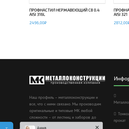
ПРОФНАСТИЛ НЕРЖАВЕЮЩИЙ С8 0.4
ПРОФНА
AISI 316L
AISI 321
2496,00
₽
2812,00
Инфо
Наш профиль – металлоконструкции и
Металло
все, что с ними связано. Мы производим
оригинальные и типовые МК любой
Тонко
сложности – от лестниц и заборов до
прокат
несущих каркасов зданий и мостов.
Анна