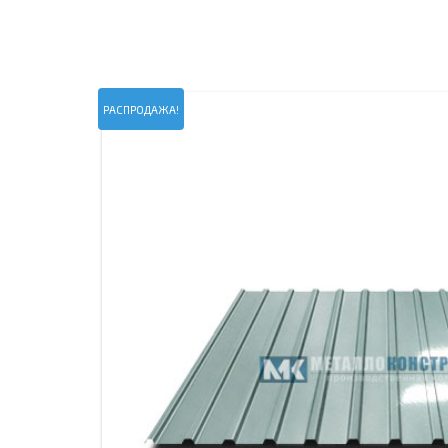
ПРОЖЕКТОРНЫЕ МАЧТЫ
ПРОГОНЫ
МЕТАЛЛИЧЕСКИЕ ОГРАЖДЕНИЯ
ЗАКЛАДНЫЕ ДЕТАЛИ
СВАИ СТАЛЬНЫЕ ВИНТОВЫЕ
ПРОИЗВОДСТВО МЕТАЛЛ
РАСПРОДАЖА!
КОНТЕЙНЕР СБОРНО – РАЗБОРНЫЙ
БЫТ
ИЗГОТОВЛЕНИЕ СВАРНЫХ
ЗАКЛАДНЫЕ ИЗДЕЛИЯ
ОПОРЫ ТРУБОПРОВОДОВ
ДЫМОВЫЕ ТРУБЫ
ДЫМ
РЕЗЬБОВЫЕ ШПИЛЬКИ
САМ
ДЫМ
САМ
ДЫМ
САМ
ДЫМ
САМ
ДЫМ
САМ