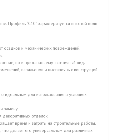
тве. Профиль “С10” характеризуется высотой волн
от осадков и механических повреждений.
ю.
роение, но и придавать ему эстетичный вид.
омещений, павильонов и выставочных конструкций.
го идеальным для использования в условиях
и замену.
я декоративных отделок.
кращает время и затраты на строительные работы.
, что делает его универсальным для различных