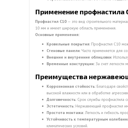
Применение профнастила С
Профнастил С10
— это вид строительного материал
10 мм и имеет широкую область применения.
Основные применения:
Кровельные покрытия
: Профнастил С10 мо
Стеновые панели
: Часто применяется для с
Внешние и внутренние облицовки
: Исполь
Временные конструкции:
За счет легкости 
Преимущества нержавеюще
Коррозионная стойкость:
Благодаря свойст
высокой влажности или в обработке агрессив
Долговечность:
Срок службы профнастила сос
Эстетичность:
Нержавеющий профнастил име
Простота монтажа:
Легкость и гибкость про
Устойчивость к температурным колебани
климатических условий.