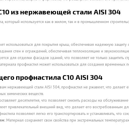
10 из нержавеющей стали AISI 304
а, который используется как в жилом, так и в промышленном строительс
жет использоваться для покрытия крыш, обеспечивая надежную защиту 
оздания стен и ограждений, обеспечивая теплоизоляцию и звукоизоляци
зуется для отделки фасадов зданий, что позволяет не только защитить ст
материала профнастил может использоваться для создания временных п
го профнастила С10 AISI 304
вам нержавеющей стали AISI 304, профнастил не ржавеет, что делает е
ных химических веществ.
тавляет десятилетия, что позволяет снизить расходы на обслуживание 
ет привлекательный внешний вид, что делает его востребованным дл
фнастила позволяют легко его транспортировать и устанавливать, что со
ям:
Материал сохраняет свои свойства при экстремальных температурах