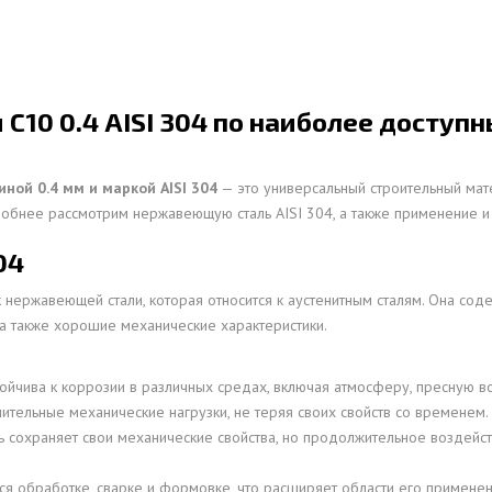
ОВАЯ ТРУБА 15 М ОДНОСТВОЛЬНАЯ
ОНЕСУЩАЯ
ОВАЯ ТРУБА 13 М ОДНОСТВОЛЬНАЯ
10 0.4 AISI 304 по наиболее доступ
ОНЕСУЩАЯ
ОВАЯ ТРУБА 11 М ОДНОСТВОЛЬНАЯ
ОНЕСУЩАЯ
ой 0.4 мм и маркой AISI 304
— это универсальный строительный мате
дробнее рассмотрим нержавеющую сталь AISI 304, а также применение 
04
нержавеющей стали, которая относится к аустенитным сталям. Она сод
 а также хорошие механические характеристики.
устойчива к коррозии в различных средах, включая атмосферу, пресную 
тельные механические нагрузки, не теряя своих свойств со временем.
ль сохраняет свои механические свойства, но продолжительное воздейс
тся обработке, сварке и формовке, что расширяет области его применен