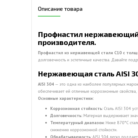
Описание товара
ДЫМ
САМ
ДЫМ
Профнастил нержавеющий С
САМ
производителя.
ДЫМ
САМ
Профнастил из нержавеющей стали С10 с толщин
долговечность и эстетичные качества. Давайте по
Нержавеющая сталь AISI 3
AISI 304
— это одна из наиболее популярных марок 
обеспечивает ей отличные коррозионные свойства,
Основные характеристики:
Коррозионная стойкость
: Сталь AISI 304 
Долговечность:
Материал выдерживает значи
Температурный диапазон
: Ниже 870°C ста
снижению коррозионной стойкости.
Обрабатываемость
: AISI 304 легко поддае