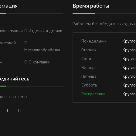
рмация
Время работы
Работаем без обеда и выходных
конструкции
Изделия и детали
Понедельник
Кругло
листовой
Металлообработка
Вторник
Кругло
Среда
Кругло
ж
О компании
Четверг
Кругло
Пятница
Кругло
единяйтесь
Суббота
Кругло
Воскресение
Кругло
циальных сетях