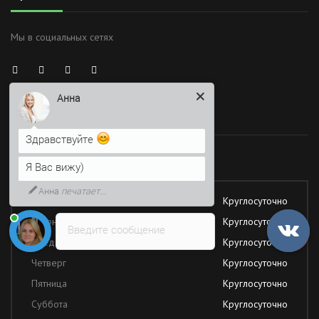
Мы в социальных сетях
Анна
Время работы
Здравствуйте
Работаем без обеда и выходных
Я Вас вижу)
Анна
печатает...
Понедельник
Круглосуточно
Вторник
Круглосуточно
Введите сообщение
Среда
Круглосуточно
Четверг
Круглосуточно
Пятница
Круглосуточно
Суббота
Круглосуточно